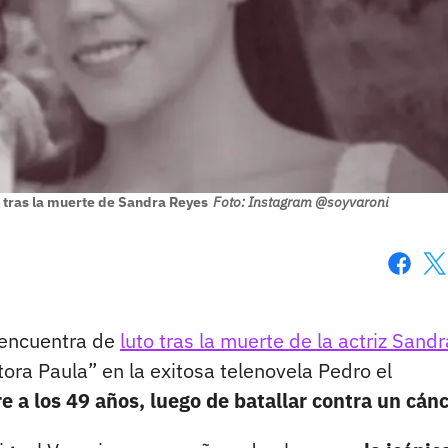
 tras la muerte de Sandra Reyes
Foto: Instagram @soyvaroni
Faceboo
X
 encuentra de
luto tras la muerte de la actriz Sandr
ra Paula” en la exitosa telenovela Pedro el
re a los 49 años, luego de batallar contra un cánc