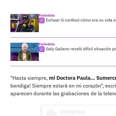
Farándula
Estiwar G confesó cómo era su vida en
Farándula
Galy Galiano reveló difícil situación 
"Hasta siempre,
mi Doctora Paula… Sumercé 
bendiga! Siempre estará en mi corazón", escri
aparecen durante las grabaciones de la telen