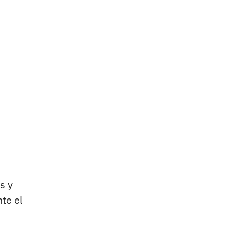
s y
te el