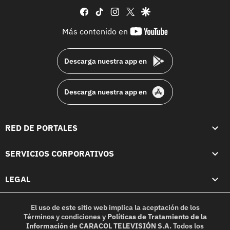
facebook
tiktok
instagram
twitter
google
youtube-
Más contenido en
footer
Descarga nuestra app en
Descarga nuestra app en
RED DE PORTALES
SERVICIOS CORPORATIVOS
LEGAL
El uso de este sitio web implica la aceptación de los
Términos y condiciones
y
Políticas de Tratamiento de la
Información
de
CARACOL TELEVISIÓN S.A.
Todos los