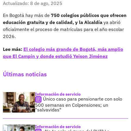
Facebook
X
Actualizado: 8 de ago, 2025
En Bogotá hay más de
750 colegios públicos que ofrecen
educación gratuita y de calidad, y la Alcaldía
ya abrió
oficialmente el proceso de matrículas para el año escolar
2026.
Lee más:
El colegio más grande de Bogotá, más amplio
que El Campín y donde estudió Yeison Jiménez
Últimas noticias
Información de servicio
Único caso para pensionarte con solo
500 semanas en Colpensiones; un
"salvavidas"
Información de servicio