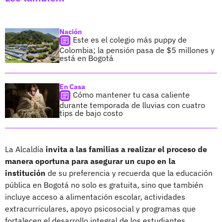
Nación
Este es el colegio más puppy de
Colombia; la pensión pasa de $5 millones y
está en Bogotá
En Casa
Cómo mantener tu casa caliente
durante temporada de lluvias con cuatro
tips de bajo costo
La Alcaldía
invita a las familias a realizar el proceso de
manera oportuna para asegurar un cupo en la
institución
de su preferencia y recuerda que la educación
pública en Bogotá no solo es gratuita, sino que también
incluye acceso a alimentación escolar, actividades
extracurriculares, apoyo psicosocial y programas que
fortalecen el desarrollo integral de los estudiantes.