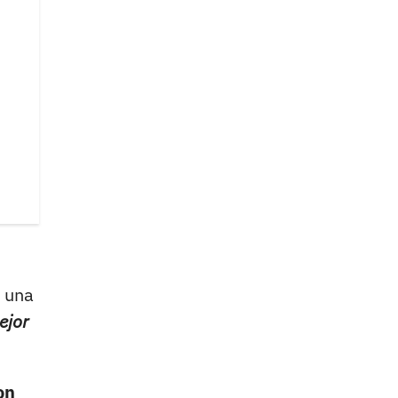
a una
ejor
on