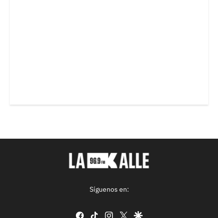
Síguenos en:
facebook
tiktok
instagram
twitter
google