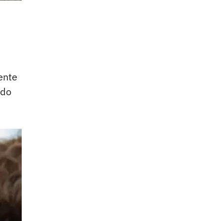
ente
ndo