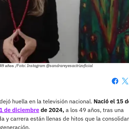
49 años
/Foto: Instagram @sandrareyesactrizoficial
Faceboo
X
ejó huella en la televisión nacional.
Nació el 15 d
 1 de diciembre
de 2024,
a los 49 años, tras una
da y carrera están llenas de hitos que la consolida
 generación.