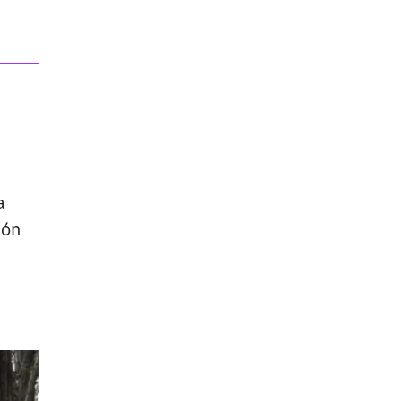
a
ión