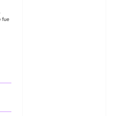
a
 fue