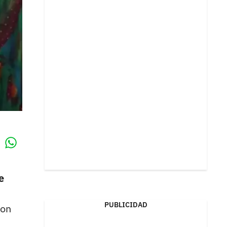
Whatsapp
k
e
PUBLICIDAD
ron