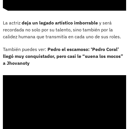
La actriz
deja un legado artístico imborrable
y será
recordada no solo por su talento, sino también por la
calidez humana que transmitía en cada uno de sus roles.
También puedes ver:
Pedro el escamoso: ‘Pedro Coral’
llegó muy conquistador, pero casi le “suena los mocos”
a Jhovanoty