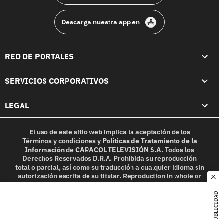
Descarga nuestra app en
RED DE PORTALES
SERVICIOS CORPORATIVOS
LEGAL
El uso de este sitio web implica la aceptación de los
Términos y condiciones
y
Políticas de Tratamiento de la
Información
de
CARACOL TELEVISIÓN S.A.
Todos los
Derechos Reservados D.R.A. Prohibida su reproducción
total o parcial, así como su traducción a cualquier idioma sin
autorización escrita de su titular. Reproduction in whole or
c
in part, or translation without written permission is
prohibited. All rights reserved 2025.
PUBLICIDAD
MIEMBRO DE: