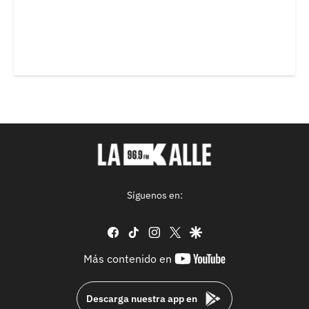
Síguenos en:
facebook
tiktok
instagram
twitter
google
youtube-
Más contenido en
footer
Descarga nuestra app en