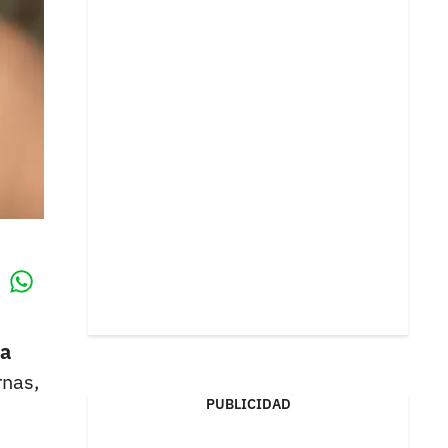
Whatsapp
k
la
rnas,
PUBLICIDAD