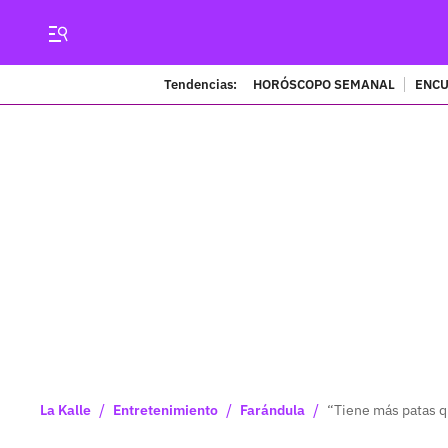
Tendencias:
HORÓSCOPO SEMANAL
ENCU
/
/
/
La Kalle
Entretenimiento
Farándula
“Tiene más patas qu