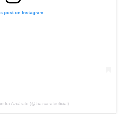
is post on Instagram
andra Azcárate (@laazcarateoficial)