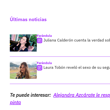
Últimas noticias
Farándula
Juliana Calderón cuenta la verdad so
Farándula
Laura Tobón reveló el sexo de su segu
Te puede interesar:
Alejandra Azcárate le res
pinta