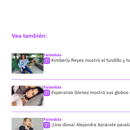
Vea también:
Farándula
Kimberly Reyes mostró el fundillo y 
Farándula
Esperanza Gómez mostró sus globos d
Farándula
¡Una diosa! Alejandra Azcárate para