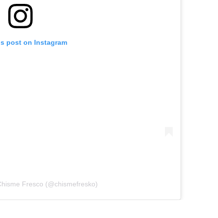
is post on Instagram
 Chisme Fresco (@chismefresko)