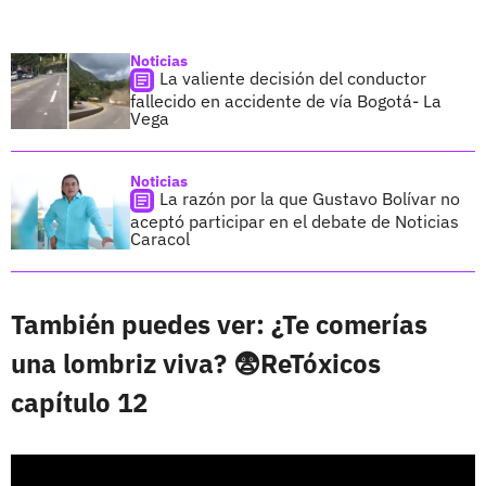
Noticias
La valiente decisión del conductor
fallecido en accidente de vía Bogotá- La
Vega
Noticias
La razón por la que Gustavo Bolívar no
aceptó participar en el debate de Noticias
Caracol
También puedes ver: ¿Te comerías
una lombriz viva? 😨ReTóxicos
capítulo 12