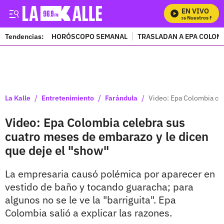
EN VIVO
Mira Todos Nuestros Progra
Tendencias:
HORÓSCOPO SEMANAL
TRASLADAN A EPA COLOM
PUBLICIDAD
/
/
/
La Kalle
Entretenimiento
Farándula
Video: Epa Colombia cel
Video: Epa Colombia celebra sus
cuatro meses de embarazo y le dicen
que deje el "show"
La empresaria causó polémica por aparecer en
vestido de baño y tocando guaracha; para
algunos no se le ve la "barriguita". Epa
Colombia salió a explicar las razones.