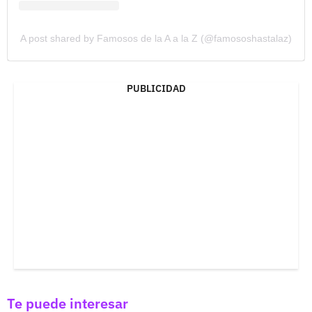
A post shared by Famosos de la A a la Z (@famososhastalaz)
PUBLICIDAD
Te puede interesar