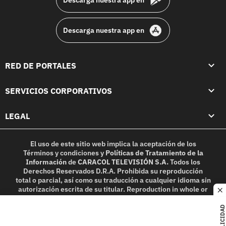
Descarga nuestra app en
RED DE PORTALES
SERVICIOS CORPORATIVOS
LEGAL
El uso de este sitio web implica la aceptación de los
Términos y condiciones
y
Políticas de Tratamiento de la
Información
de
CARACOL TELEVISIÓN S.A.
Todos los
Derechos Reservados D.R.A. Prohibida su reproducción
total o parcial, así como su traducción a cualquier idioma sin
autorización escrita de su titular. Reproduction in whole or
c
in part, or translation without written permission is
prohibited. All rights reserved 2025.
PUBLICIDAD