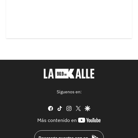
Síguenos en:
facebook
tiktok
instagram
twitter
google
youtube-
Más contenido en
footer
Descarga nuestra app en