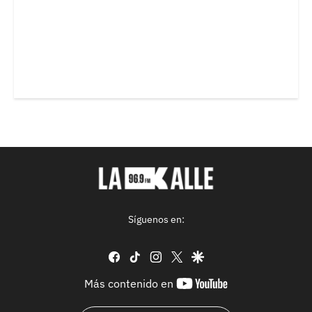
Síguenos en:
facebook
tiktok
instagram
twitter
google
youtube-
Más contenido en
footer