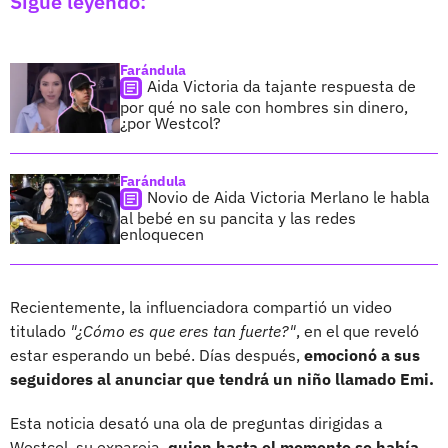
Sigue leyendo:
Farándula
Aida Victoria da tajante respuesta de
por qué no sale con hombres sin dinero,
¿por Westcol?
Farándula
Novio de Aida Victoria Merlano le habla
al bebé en su pancita y las redes
enloquecen
Recientemente, la influenciadora compartió un video
titulado
"¿Cómo es que eres tan fuerte?"
, en el que reveló
estar esperando un bebé. Días después,
emocionó a sus
seguidores al anunciar que tendrá un niño llamado Emi.
Esta noticia desató una ola de preguntas dirigidas a
Westcol, su expareja,
quien hasta el momento se había