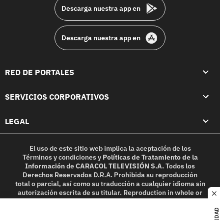
Descarga nuestra app en
Descarga nuestra app en
RED DE PORTALES
SERVICIOS CORPORATIVOS
LEGAL
El uso de este sitio web implica la aceptación de los
Términos y condiciones
y
Políticas de Tratamiento de la
Información
de
CARACOL TELEVISIÓN S.A.
Todos los
Derechos Reservados D.R.A. Prohibida su reproducción
total o parcial, así como su traducción a cualquier idioma sin
autorización escrita de su titular. Reproduction in whole or
c
in part, or translation without written permission is
prohibited. All rights reserved 2025.