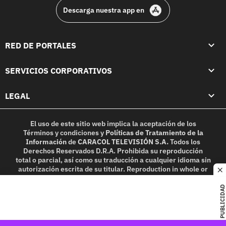
Descarga nuestra app en
RED DE PORTALES
SERVICIOS CORPORATIVOS
LEGAL
El uso de este sitio web implica la aceptación de los
Términos y condiciones
y
Políticas de Tratamiento de la
Información
de
CARACOL TELEVISIÓN S.A.
Todos los
Derechos Reservados D.R.A. Prohibida su reproducción
total o parcial, así como su traducción a cualquier idioma sin
autorización escrita de su titular. Reproduction in whole or
c
in part, or translation without written permission is
prohibited. All rights reserved 2025.
PUBLICIDAD
MIEMBRO DE: