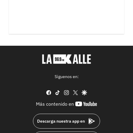
Síguenos en:
facebook
tiktok
instagram
twitter
google
youtube-
Más contenido en
footer
Descarga nuestra app en