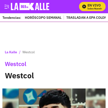
EN VIVO
Mira Todos Nuestros Prog
Tendencias:
HORÓSCOPO SEMANAL
TRASLADAN A EPA COLOM
PUBLICIDAD
/
La Kalle
Westcol
Westcol
Westcol