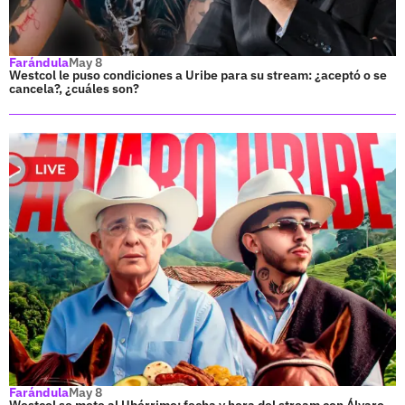
Farándula
May 8
Westcol le puso condiciones a Uribe para su stream: ¿aceptó o se
cancela?, ¿cuáles son?
Farándula
May 8
Westcol se mete al Ubérrimo: fecha y hora del stream con Álvaro