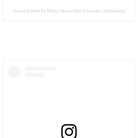
A post shared by Betsy Liliana Diaz Gonzalez (@lilydiazg)