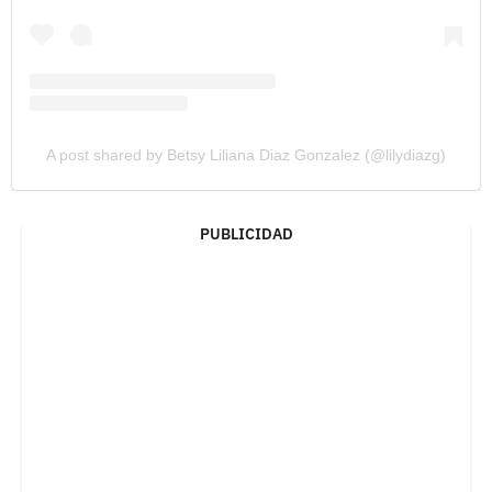
A post shared by Betsy Liliana Diaz Gonzalez (@lilydiazg)
PUBLICIDAD