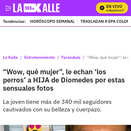
EN VIVO
Mira Todos Nuestros Program
Tendencias:
HORÓSCOPO SEMANAL
TRASLADAN A EPA COLOM
PUBLICIDAD
/
/
/
La Kalle
Entretenimiento
Farándula
“Wow, qué mujer”, le ec
“Wow, qué mujer”, le echan ‘los
perros’ a HIJA de Diomedes por estas
sensuales fotos
La joven tiene más de 340 mil seguidores
cautivados con su belleza y cuerpazo.