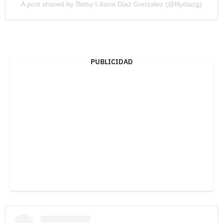
A post shared by Betsy Liliana Diaz Gonzalez (@lilydiazg)
PUBLICIDAD