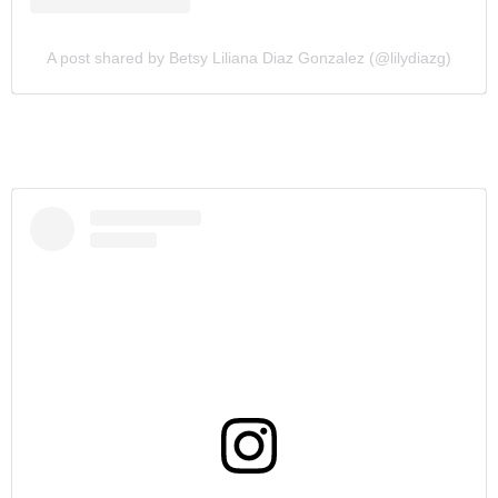
A post shared by Betsy Liliana Diaz Gonzalez (@lilydiazg)