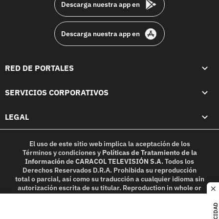
Descarga nuestra app en
Descarga nuestra app en
RED DE PORTALES
SERVICIOS CORPORATIVOS
LEGAL
El uso de este sitio web implica la aceptación de los
Términos y condiciones
y
Políticas de Tratamiento de la
Información
de
CARACOL TELEVISIÓN S.A.
Todos los
Derechos Reservados D.R.A. Prohibida su reproducción
total o parcial, así como su traducción a cualquier idioma sin
autorización escrita de su titular. Reproduction in whole or
c
in part, or translation without written permission is
prohibited. All rights reserved 2025.