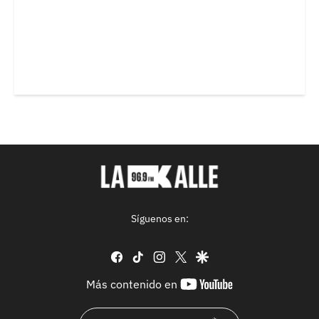
Síguenos en:
facebook
tiktok
instagram
twitter
google
youtube-
Más contenido en
footer