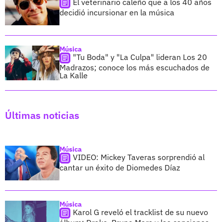
El veterinario caleño que a los 40 años
decidió incursionar en la música
Música
"Tu Boda" y "La Culpa" lideran Los 20
Madrazos; conoce los más escuchados de
La Kalle
Últimas noticias
Música
VIDEO: Mickey Taveras sorprendió al
cantar un éxito de Diomedes Díaz
Música
Karol G reveló el tracklist de su nuevo