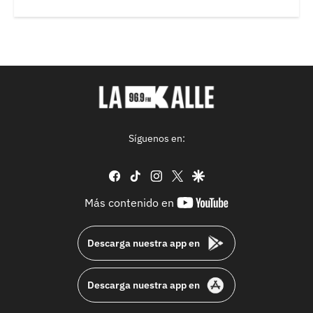
Síguenos en:
facebook
tiktok
instagram
twitter
google
youtube-
Más contenido en
footer
Descarga nuestra app en
Descarga nuestra app en