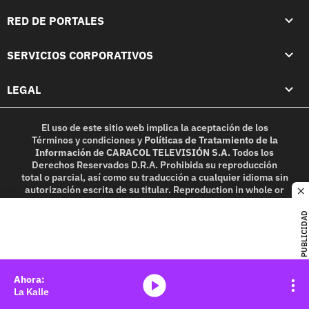
RED DE PORTALES
SERVICIOS CORPORATIVOS
LEGAL
El uso de este sitio web implica la aceptación de los
Términos y condiciones
y
Políticas de Tratamiento de la
Información
de
CARACOL TELEVISIÓN S.A.
Todos los
Derechos Reservados D.R.A. Prohibida su reproducción
total o parcial, así como su traducción a cualquier idioma sin
autorización escrita de su titular. Reproduction in whole or
c
in part, or translation without written permission is
prohibited. All rights reserved 2025.
PUBLICIDAD
MIEMBRO DE:
media-icon
La Kalle