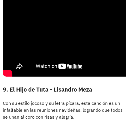
9. El Hijo de Tuta - Lisandro Meza
Con su estilo jocoso y su letra pícara, esta canción es un
infaltable en las reuniones navideñas, logrando que todos
se unan al coro con risas y alegría.