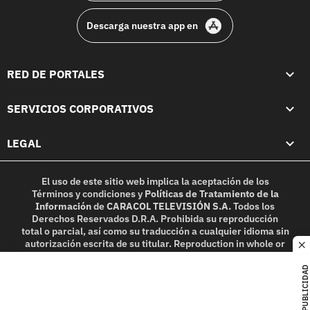
Descarga nuestra app en
RED DE PORTALES
SERVICIOS CORPORATIVOS
LEGAL
El uso de este sitio web implica la aceptación de los
Términos y condiciones
y
Políticas de Tratamiento de la
Información
de
CARACOL TELEVISIÓN S.A.
Todos los
Derechos Reservados D.R.A. Prohibida su reproducción
total o parcial, así como su traducción a cualquier idioma sin
autorización escrita de su titular. Reproduction in whole or
c
in part, or translation without written permission is
prohibited. All rights reserved 2025.
PUBLICIDAD
MIEMBRO DE: