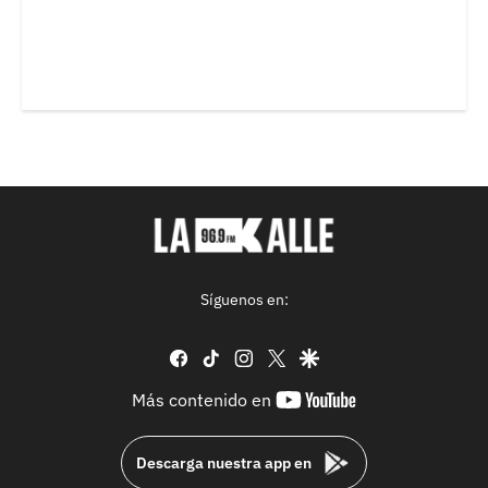
Síguenos en:
facebook
tiktok
instagram
twitter
google
youtube-
Más contenido en
footer
Descarga nuestra app en