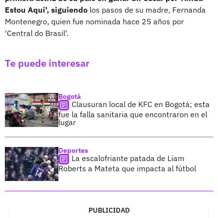
Estou Aqui', siguiendo
los pasos de su madre, Fernanda
Montenegro, quien fue nominada hace 25 años por
'Central do Brasil'.
Te puede interesar
Bogotá
Clausuran local de KFC en Bogotá; esta
fue la falla sanitaria que encontraron en el
lugar
Deportes
La escalofriante patada de Liam
Roberts a Mateta que impacta al fútbol
PUBLICIDAD