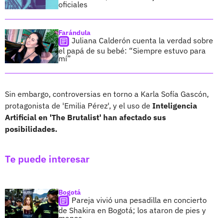
oficiales
Farándula
Juliana Calderón cuenta la verdad sobre
el papá de su bebé: “Siempre estuvo para
mí”
Sin embargo, controversias en torno a Karla Sofía Gascón,
protagonista de 'Emilia Pérez', y el uso de
Inteligencia
Artificial en 'The Brutalist' han afectado sus
posibilidades.
Te puede interesar
Bogotá
Pareja vivió una pesadilla en concierto
de Shakira en Bogotá; los ataron de pies y
manos