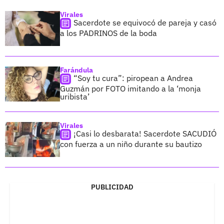
Virales
Sacerdote se equivocó de pareja y casó
a los PADRINOS de la boda
Farándula
“Soy tu cura”: piropean a Andrea
Guzmán por FOTO imitando a la ‘monja
uribista’
Virales
¡Casi lo desbarata! Sacerdote SACUDIÓ
con fuerza a un niño durante su bautizo
PUBLICIDAD