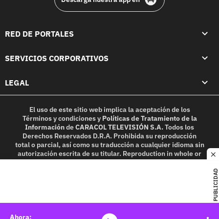
RED DE PORTALES
SERVICIOS CORPORATIVOS
LEGAL
El uso de este sitio web implica la aceptación de los
Términos y condiciones
y
Políticas de Tratamiento de la
Información
de
CARACOL TELEVISIÓN S.A.
Todos los
Derechos Reservados D.R.A. Prohibida su reproducción
total o parcial, así como su traducción a cualquier idioma sin
autorización escrita de su titular. Reproduction in whole or
c
in part, or translation without written permission is
prohibited. All rights reserved 2025.
PUBLICIDAD
MIEMBRO DE: