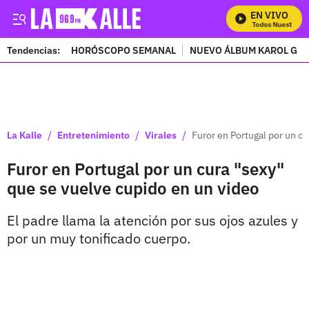
EN VIVO
Mira Todos Nuestros P
Tendencias:
HORÓSCOPO SEMANAL
NUEVO ÁLBUM KAROL G
PUBLICIDAD
/
/
/
La Kalle
Entretenimiento
Virales
Furor en Portugal por un c
Furor en Portugal por un cura "sexy"
que se vuelve cupido en un video
El padre llama la atención por sus ojos azules y
por un muy tonificado cuerpo.