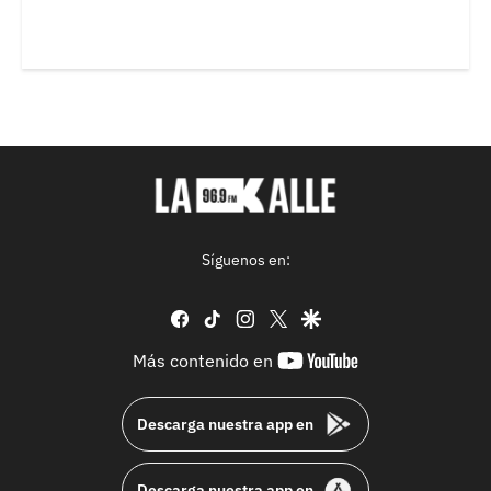
Síguenos en:
facebook
tiktok
instagram
twitter
google
youtube-
Más contenido en
footer
Descarga nuestra app en
Descarga nuestra app en