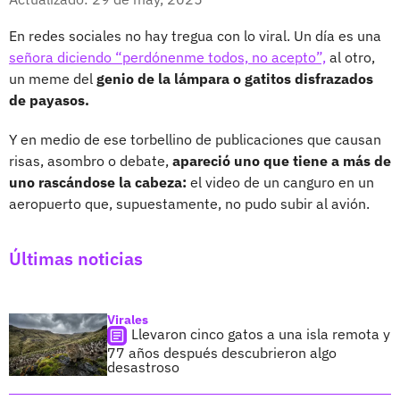
En redes sociales no hay tregua con lo viral. Un día es una
señora diciendo “perdónenme todos, no acepto”,
al otro,
un meme del
genio de la lámpara o gatitos disfrazados
de payasos.
Y en medio de ese torbellino de publicaciones que causan
risas, asombro o debate,
apareció uno que tiene a más de
uno rascándose la cabeza:
el video de un canguro en un
aeropuerto que, supuestamente, no pudo subir al avión.
Últimas noticias
Virales
Llevaron cinco gatos a una isla remota y
77 años después descubrieron algo
desastroso