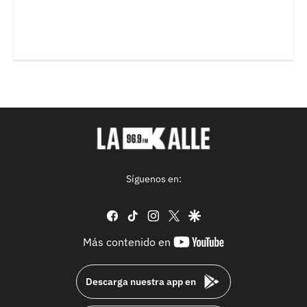
Síguenos en:
facebook
tiktok
instagram
twitter
google
youtube-
Más contenido en
footer
Descarga nuestra app en