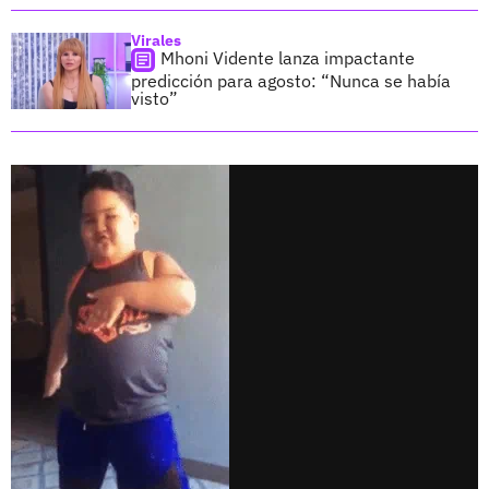
Virales
Mhoni Vidente lanza impactante
predicción para agosto: “Nunca se había
visto”