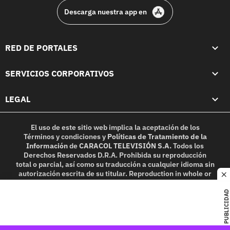
Descarga nuestra app en
RED DE PORTALES
SERVICIOS CORPORATIVOS
LEGAL
El uso de este sitio web implica la aceptación de los
Términos y condiciones
y
Políticas de Tratamiento de la
Información
de
CARACOL TELEVISIÓN S.A.
Todos los
Derechos Reservados D.R.A. Prohibida su reproducción
total o parcial, así como su traducción a cualquier idioma sin
autorización escrita de su titular. Reproduction in whole or
c
in part, or translation without written permission is
prohibited. All rights reserved 2025.
PUBLICIDAD
MIEMBRO DE: