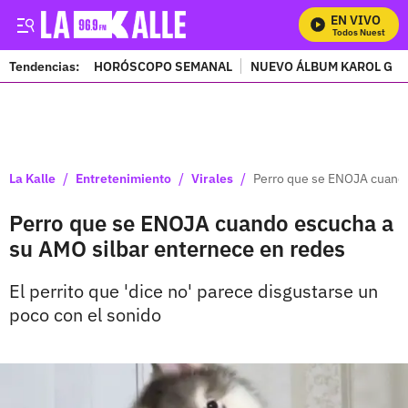
EN VIVO
Mira Todos Nuestros P
Tendencias:
HORÓSCOPO SEMANAL
NUEVO ÁLBUM KAROL G
PUBLICIDAD
/
/
/
La Kalle
Entretenimiento
Virales
Perro que se ENOJA cuando
Perro que se ENOJA cuando escucha a
su AMO silbar enternece en redes
El perrito que 'dice no' parece disgustarse un
poco con el sonido