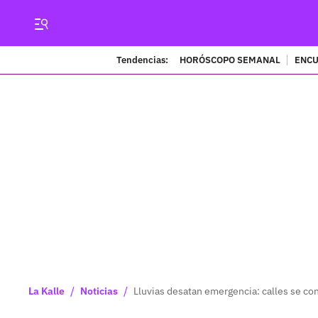
Tendencias:
HORÓSCOPO SEMANAL
ENCU
/
/
La Kalle
Noticias
Lluvias desatan emergencia: calles se con