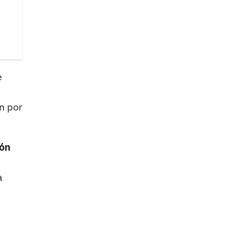
e
n por
ión
a