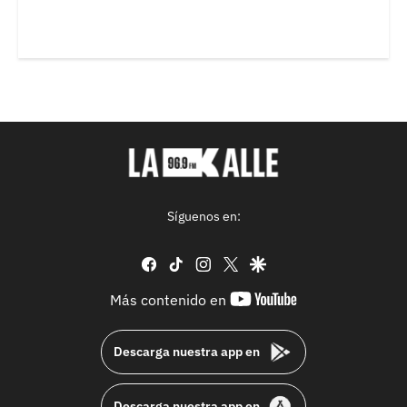
Síguenos en:
facebook
tiktok
instagram
twitter
google
youtube-
Más contenido en
footer
Descarga nuestra app en
Descarga nuestra app en