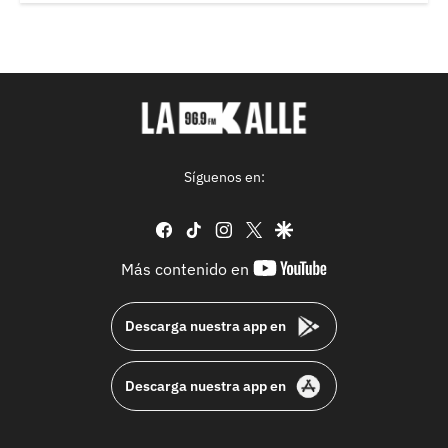
Síguenos en:
facebook
tiktok
instagram
twitter
google
youtube-
Más contenido en
footer
Descarga nuestra app en
Descarga nuestra app en