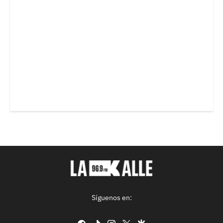
Síguenos en:
facebook
tiktok
instagram
twitter
google