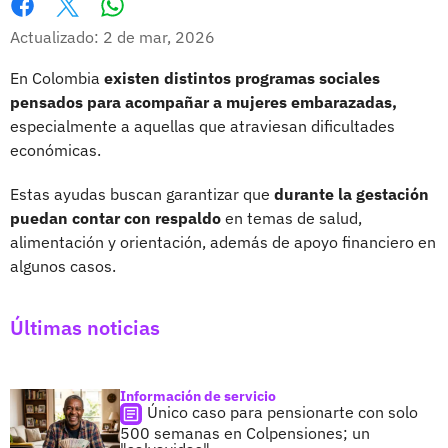
Whatsapp
Facebook
X
Actualizado: 2 de mar, 2026
En Colombia
existen distintos programas sociales
pensados para acompañar a mujeres embarazadas,
especialmente a aquellas que atraviesan dificultades
económicas.
Estas ayudas buscan garantizar que
durante la gestación
puedan contar con respaldo
en temas de salud,
alimentación y orientación, además de apoyo financiero en
algunos casos.
Últimas noticias
Información de servicio
Único caso para pensionarte con solo
500 semanas en Colpensiones; un