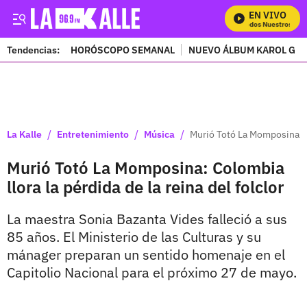
EN VIVO
Mira Todos Nuestros Prog
Tendencias:
HORÓSCOPO SEMANAL
NUEVO ÁLBUM KAROL G
PUBLICIDAD
/
/
/
La Kalle
Entretenimiento
Música
Murió Totó La Momposina: Co
Murió Totó La Momposina: Colombia
llora la pérdida de la reina del folclor
La maestra Sonia Bazanta Vides falleció a sus
85 años. El Ministerio de las Culturas y su
mánager preparan un sentido homenaje en el
Capitolio Nacional para el próximo 27 de mayo.