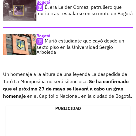
Bogotá
Él era Leider Gómez, patrullero que
murió tras resbalarse en su moto en Bogotá
Bogotá
Murió estudiante que cayó desde un
sexto piso en la Universidad Sergio
Arboleda
Un homenaje a la altura de una leyenda La despedida de
Totó La Momposina no será silenciosa.
Se ha confirmado
que el próximo 27 de mayo se llevará a cabo un gran
homenaje
en el Capitolio Nacional, en la ciudad de Bogotá.
PUBLICIDAD