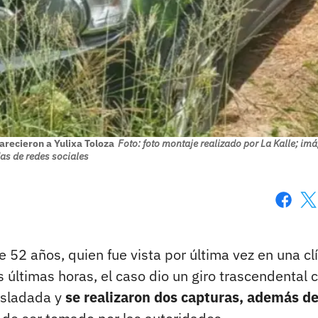
arecieron a Yulixa Toloza
Foto: foto montaje realizado por La Kalle; im
s de redes sociales
Faceboo
X
 52 años, quien fue vista por última vez en una cl
s últimas horas, el caso dio un giro trascendental c
rasladada y
se realizaron dos capturas, además d