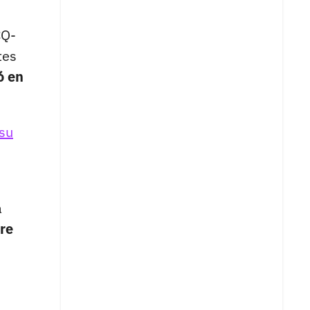
CQ-
tes
ó en
 su
a
re