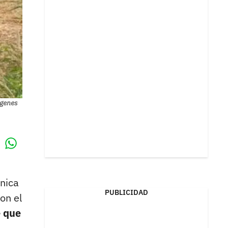
ágenes
Whatsapp
k
ínica
PUBLICIDAD
on el
e que