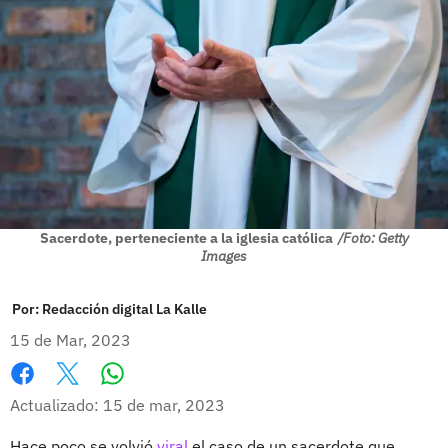
Sacerdote, perteneciente a la iglesia católica
/Foto: Getty
Images
Por:
Redacción digital La Kalle
15 de Mar, 2023
Whatsapp
Facebook
X
Actualizado: 15 de mar, 2023
Hace poco se volvió
viral
el caso de un sacerdote que