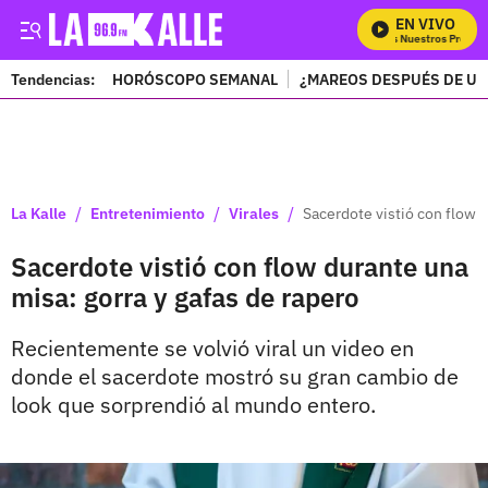
EN VIVO
Mira Todos Nuestros Program
Tendencias:
HORÓSCOPO SEMANAL
¿MAREOS DESPUÉS DE UN
PUBLICIDAD
/
/
/
La Kalle
Entretenimiento
Virales
Sacerdote vistió con flow d
Sacerdote vistió con flow durante una
misa: gorra y gafas de rapero
Recientemente se volvió viral un video en
donde el sacerdote mostró su gran cambio de
look que sorprendió al mundo entero.