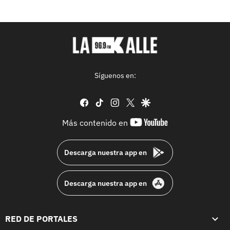
Síguenos en:
facebook
tiktok
instagram
twitter
google
youtube-
Más contenido en
footer
Descarga nuestra app en
Descarga nuestra app en
RED DE PORTALES