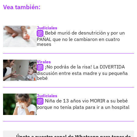
Vea también:
Judiciales
Bebé murió de desnutrición y por un
PAÑAL que no le cambiaron en cuatro
meses
Virales
¡No podrás de la risa! La DIVERTIDA
discusión entre esta madre y su pequeña
bebé
Judiciales
Niña de 13 años vio MORIR a su bebé
porque no tenía plata para ir a un hospital
Únete a nuestro canal de Whatsapp para tener de