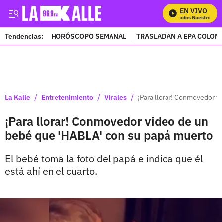
EN VIVO
Mira Todos Nuestros Pro
Tendencias:
HORÓSCOPO SEMANAL
TRASLADAN A EPA COLOM
PUBLICIDAD
/
/
/
La Kalle
Entretenimiento
Virales
¡Para llorar! Conmovedor 
¡Para llorar! Conmovedor video de un
bebé que 'HABLA' con su papá muerto
El bebé toma la foto del papá e indica que él
está ahí en el cuarto.