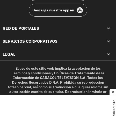
Descarga nuestra app en
RED DE PORTALES
SERVICIOS CORPORATIVOS
LEGAL
El uso de este sitio web implica la aceptación de los
Términos y condiciones
y
Políticas de Tratamiento de la
Información
de
CARACOL TELEVISIÓN S.A.
Todos los
Derechos Reservados D.R.A. Prohibida su reproducción
total o parcial, así como su traducción a cualquier idioma sin
autorización escrita de su titular. Reproduction in whole or
c
in part, or translation without written permission is
prohibited. All rights reserved 2025.
PUBLICIDAD
MIEMBRO DE: