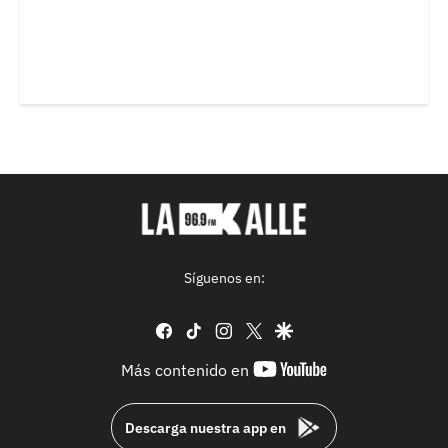
Síguenos en:
facebook
tiktok
instagram
twitter
google
youtube-
Más contenido en
footer
Descarga nuestra app en