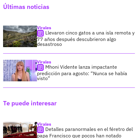
Últimas noticias
Virales
Llevaron cinco gatos a una isla remota y
77 años después descubrieron algo
desastroso
Virales
Mhoni Vidente lanza impactante
predicción para agosto: “Nunca se había
visto”
Te puede interesar
Virales
Detalles paranormales en el féretro del
papa Francisco que pocos han notado