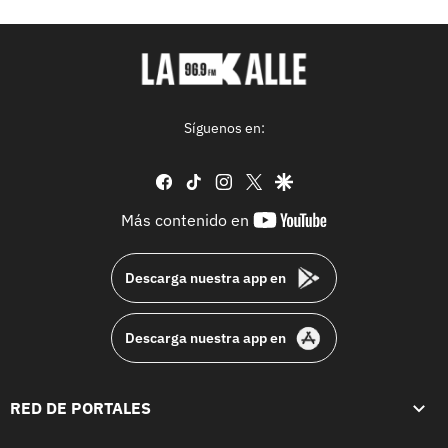
Síguenos en:
facebook
tiktok
instagram
twitter
google
youtube-
Más contenido en
footer
Descarga nuestra app en
Descarga nuestra app en
RED DE PORTALES