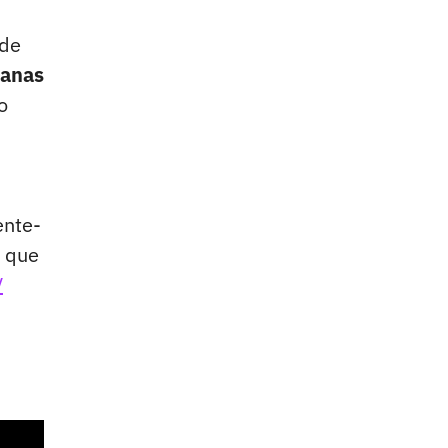
 de
manas
o
ente-
s que
V