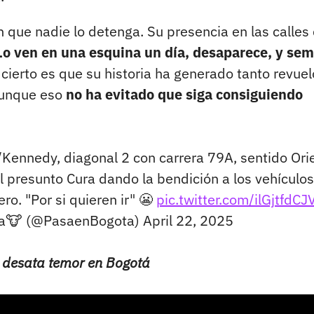
in que nadie lo detenga. Su presencia en las calles
Lo ven en una esquina un día, desaparece, y se
cierto es que su historia ha generado tanto revuel
aunque eso
no ha evitado que siga consiguiendo
/Kennedy, diagonal 2 con carrera 79A, sentido Ori
l presunto Cura dando la bendición a los vehículo
ero. "Por si quieren ir" 😬
pic.twitter.com/ilGjtfdCJ
cca🐮 (@PasaenBogota)
April 22, 2025
a desata temor en Bogotá