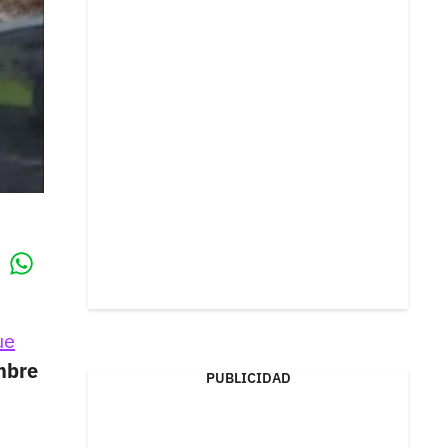
Whatsapp
k
ue
mbre
PUBLICIDAD