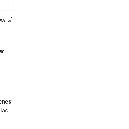
or si
er
enes
las