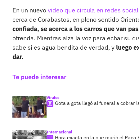
En un nuevo
video que circula en redes socia
cerca de Corabastos, en pleno sentido Orien
confiada, se acerca a los carros que van pa
ofrenda. Mientras alza la voz para echar su di
sabe si es agua bendita de verdad, y
luego ex
dar.
Te puede interesar
Virales
Gota a gota llegó al funeral a cobrar 
Internacional
Hora exacta en la que murió el Papa