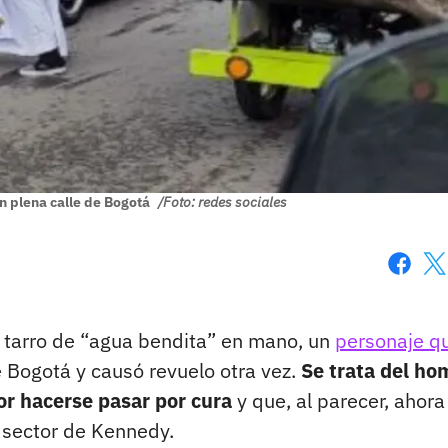
n plena calle de Bogotá
/Foto: redes sociales
Faceboo
X
u tarro de “agua bendita” en mano, un
personaje q
e Bogotá y causó revuelo otra vez.
Se trata del ho
or hacerse pasar por cura
y que, al parecer, ahora
o sector de Kennedy.