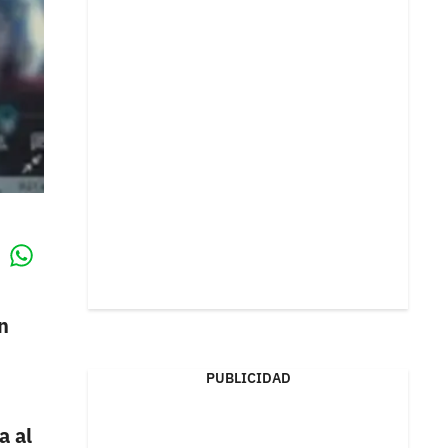
Whatsapp
k
n
PUBLICIDAD
a al