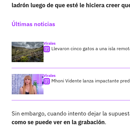
ladrón luego de que esté le hiciera creer q
Últimas noticias
Virales
Llevaron cinco gatos a una isla remo
Virales
Mhoni Vidente lanza impactante predi
Sin embargo, cuando intento dejar la supue
como se puede ver en la grabación
.