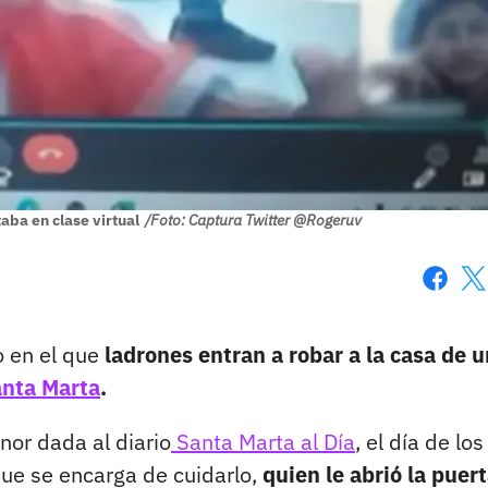
aba en clase virtual
/Foto: Captura Twitter @Rogeruv
Faceboo
X
 en el que
ladrones entran a robar a la casa de u
nta Marta
.
nor dada al diario
Santa Marta al Día
, el día de los
ue se encarga de cuidarlo,
quien le abrió la puert