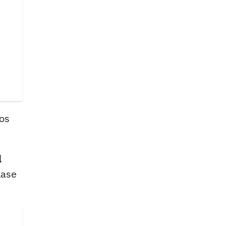
os
l
lase