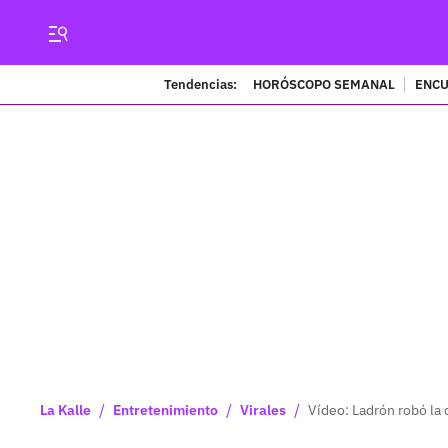
Tendencias:
HORÓSCOPO SEMANAL
ENCU
/
/
/
La Kalle
Entretenimiento
Virales
Vídeo: Ladrón robó la 