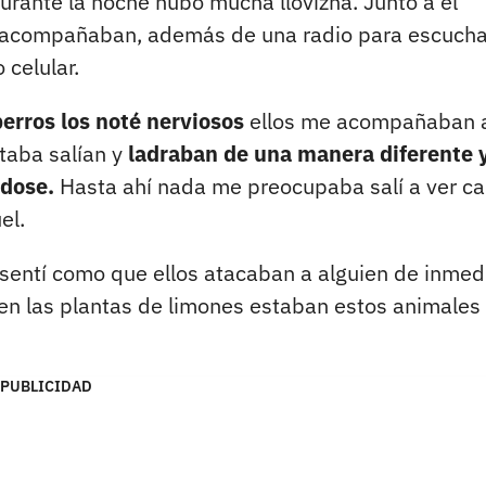
urante la noche hubo mucha llovizna. Junto a él
lo acompañaban, además de una radio para escucha
 celular.
perros los noté nerviosos
ellos me acompañaban 
etaba salían y
ladraban de una manera diferente 
dose.
Hasta ahí nada me preocupaba salí a ver c
el.
sentí como que ellos atacaban a alguien de inmed
pón en las plantas de limones estaban estos animales
PUBLICIDAD