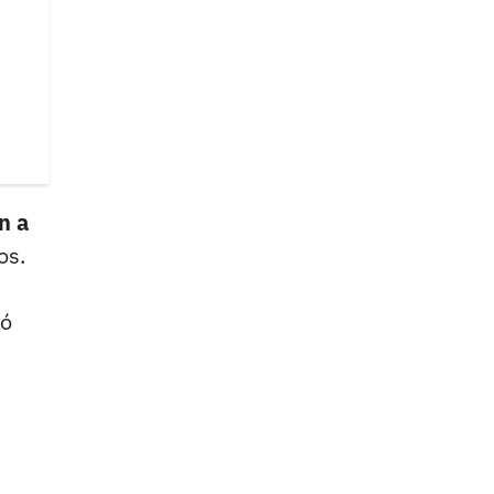
n a
os.
ló