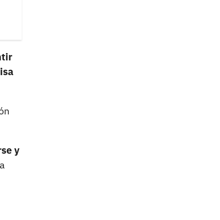
tir
isa
pón
rse y
da