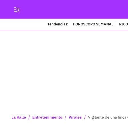
Tendencias:
HORÓSCOPO SEMANAL
PICO
/
/
/
La Kalle
Entretenimiento
Virales
Vigilante de una finca