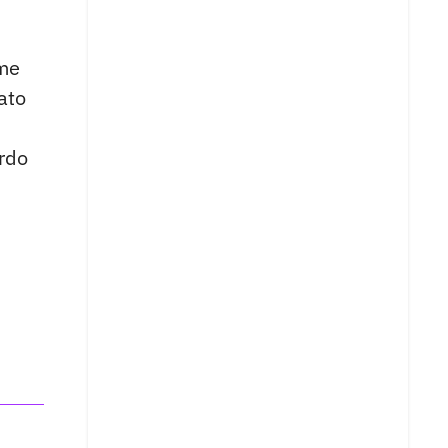
 me
ato
erdo