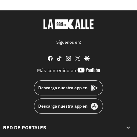
Síguenos en:
facebook
tiktok
instagram
twitter
google
youtube-
Más contenido en
footer
Descarga nuestra app en
Descarga nuestra app en
RED DE PORTALES