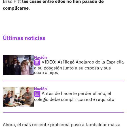
Brad Pitt
las cosas entre ellos no han parado de
complicarse
.
Últimas noticias
Nación
VIDEO: Así llegó Abelardo de la Espriella
a su posesión junto a su esposa y sus
cuatro hijos
Nación
Antes de hacerte perder el año, el
colegio debe cumplir con este requisito
Ahora, el más reciente problema puso a tambalear más a