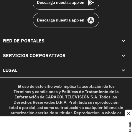
Descarga nuestra app en
Descarga nuestra app en
RED DE PORTALES
SERVICIOS CORPORATIVOS
LEGAL
El uso de este sitio web implica la aceptación de los
Términos y condiciones
y
Políticas de Tratamiento de la
Información
de
CARACOL TELEVISIÓN S.A.
Todos los
Derechos Reservados D.R.A. Prohibida su reproducción
total o parcial, así como su traducción a cualquier idioma sin
autorización escrita de su titular. Reproduction in whole or
c
in part, or translation without written permission is
prohibited. All rights reserved 2025.
PUBLICIDAD