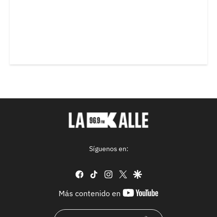
Síguenos en:
facebook
tiktok
instagram
twitter
google
youtube-
Más contenido en
footer