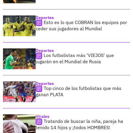
Deportes
Esto es lo que COBRAN los equipos por
ceder sus jugadores al Mundial
Deportes
Los futbolistas más 'VIEJOS' que
jugarán en el Mundial de Rusia
Deportes
Top cinco de los futbolistas que más
ganan PLATA
Virales
Tratando de buscar la niña, pareja ha
tenido 14 hijos y ¡todos HOMBRES!