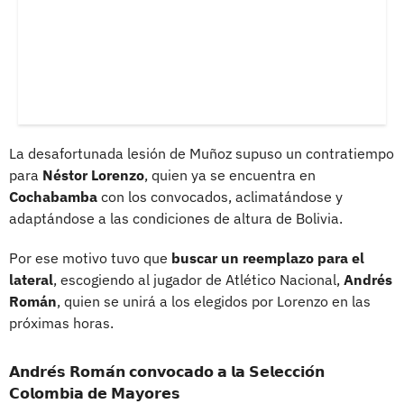
La desafortunada lesión de Muñoz supuso un contratiempo
para
Néstor Lorenzo
, quien ya se encuentra en
Cochabamba
con los convocados, aclimatándose y
adaptándose a las condiciones de altura de Bolivia.
Por ese motivo tuvo que
buscar un reemplazo para el
lateral
, escogiendo al jugador de Atlético Nacional,
Andrés
Román
, quien se unirá a los elegidos por Lorenzo en las
próximas horas.
𝗔𝗻𝗱𝗿𝗲́𝘀 𝗥𝗼𝗺𝗮́𝗻 𝗰𝗼𝗻𝘃𝗼𝗰𝗮𝗱𝗼 𝗮 𝗹𝗮 𝗦𝗲𝗹𝗲𝗰𝗰𝗶𝗼́𝗻
𝗖𝗼𝗹𝗼𝗺𝗯𝗶𝗮 𝗱𝗲 𝗠𝗮𝘆𝗼𝗿𝗲𝘀