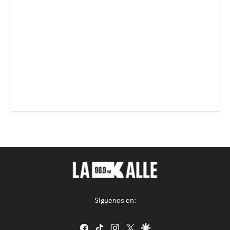
Síguenos en:
facebook
tiktok
instagram
twitter
google