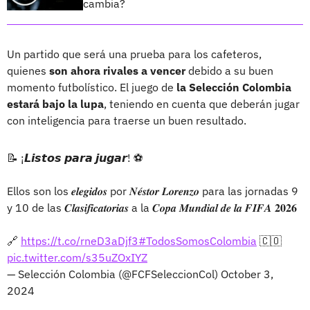
cambia?
Un partido que será una prueba para los cafeteros,
quienes
son ahora rivales a vencer
debido a su buen
momento futbolístico. El juego de
la Selección Colombia
estará bajo la lupa
, teniendo en cuenta que deberán jugar
con inteligencia para traerse un buen resultado.
📝 ¡𝙇𝙞𝙨𝙩𝙤𝙨 𝙥𝙖𝙧𝙖 𝙟𝙪𝙜𝙖𝙧! ⚽️
Ellos son los 𝒆𝒍𝒆𝒈𝒊𝒅𝒐𝒔 por 𝑵𝒆́𝒔𝒕𝒐𝒓 𝑳𝒐𝒓𝒆𝒏𝒛𝒐 para las jornadas 9
y 10 de las 𝑪𝒍𝒂𝒔𝒊𝒇𝒊𝒄𝒂𝒕𝒐𝒓𝒊𝒂𝒔 a la 𝑪𝒐𝒑𝒂 𝑴𝒖𝒏𝒅𝒊𝒂𝒍 𝒅𝒆 𝒍𝒂 𝑭𝑰𝑭𝑨 𝟐𝟎𝟐𝟔
🔗
https://t.co/rneD3aDjf3
#TodosSomosColombia
🇨🇴
pic.twitter.com/s35uZOxIYZ
— Selección Colombia (@FCFSeleccionCol)
October 3,
2024