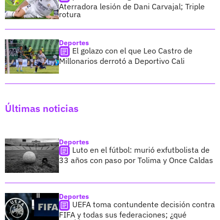
Aterradora lesión de Dani Carvajal; Triple
rotura
Deportes
El golazo con el que Leo Castro de
Millonarios derrotó a Deportivo Cali
Últimas noticias
Deportes
Luto en el fútbol: murió exfutbolista de
33 años con paso por Tolima y Once Caldas
Deportes
UEFA toma contundente decisión contra
FIFA y todas sus federaciones; ¿qué