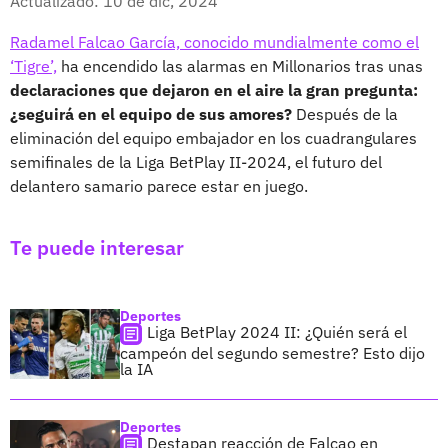
Actualizado: 10 de dic, 2024
Radamel Falcao García, conocido mundialmente como el
‘Tigre’,
ha encendido las alarmas en Millonarios tras unas
declaraciones que dejaron en el aire la gran pregunta:
¿seguirá en el equipo de sus amores?
Después de la
eliminación del equipo embajador en los cuadrangulares
semifinales de la Liga BetPlay II-2024, el futuro del
delantero samario parece estar en juego.
Te puede interesar
Deportes
Liga BetPlay 2024 II: ¿Quién será el
campeón del segundo semestre? Esto dijo
la IA
Deportes
Destapan reacción de Falcao en