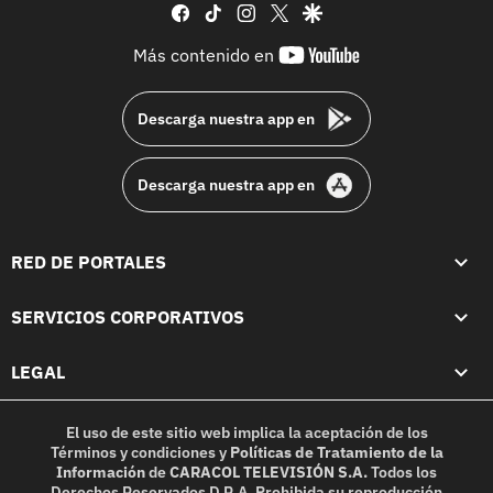
facebook
tiktok
instagram
twitter
google
youtube-
Más contenido en
footer
Descarga nuestra app en
Descarga nuestra app en
RED DE PORTALES
SERVICIOS CORPORATIVOS
LEGAL
El uso de este sitio web implica la aceptación de los
Términos y condiciones
y
Políticas de Tratamiento de la
Información
de
CARACOL TELEVISIÓN S.A.
Todos los
Derechos Reservados D.R.A. Prohibida su reproducción