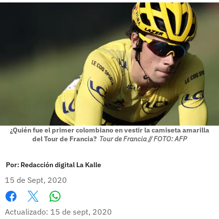
¿Quién fue el primer colombiano en vestir la camiseta amarilla
del Tour de Francia?
Tour de Francia // FOTO: AFP
Por:
Redacción digital La Kalle
15 de Sept, 2020
Whatsapp
Facebook
X
Actualizado: 15 de sept, 2020