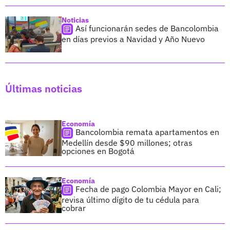
Noticias
Así funcionarán sedes de Bancolombia
en días previos a Navidad y Año Nuevo
Últimas noticias
Economía
Bancolombia remata apartamentos en
Medellín desde $90 millones; otras
opciones en Bogotá
Economía
Fecha de pago Colombia Mayor en Cali;
revisa último dígito de tu cédula para
cobrar