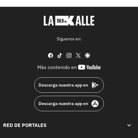
Síguenos en:
facebook
tiktok
instagram
twitter
google
youtube-
Más contenido en
footer
Descarga nuestra app en
Descarga nuestra app en
RED DE PORTALES