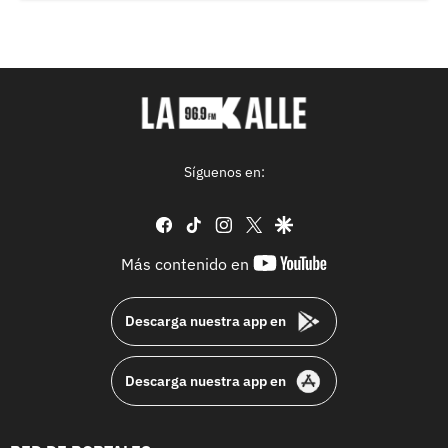
Síguenos en:
facebook
tiktok
instagram
twitter
google
youtube-
Más contenido en
footer
Descarga nuestra app en
Descarga nuestra app en