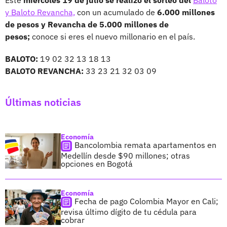
y Baloto Revancha,
con un acumulado de
6.000 millones
de pesos y Revancha de 5.000 millones de
pesos;
conoce si eres el nuevo millonario en el país.
BALOTO:
19 02 32 13 18 13
BALOTO REVANCHA:
33 23 21 32 03 09
Últimas noticias
Economía
Bancolombia remata apartamentos en
Medellín desde $90 millones; otras
opciones en Bogotá
Economía
Fecha de pago Colombia Mayor en Cali;
revisa último dígito de tu cédula para
cobrar