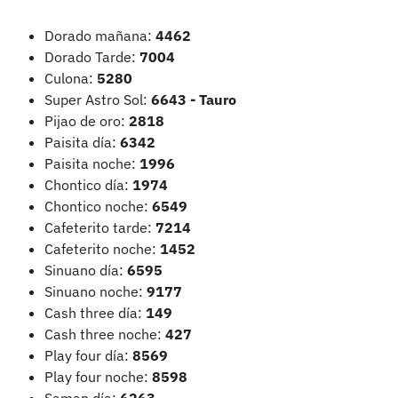
Dorado mañana:
4462
Dorado Tarde:
7004
Culona:
5280
Super Astro Sol:
6643 - Tauro
Pijao de oro:
2818
Paisita día:
6342
Paisita noche:
1996
Chontico día:
1974
Chontico noche:
6549
Cafeterito tarde:
7214
Cafeterito noche:
1452
Sinuano día:
6595
Sinuano noche:
9177
Cash three día:
149
Cash three noche:
427
Play four día:
8569
Play four noche:
8598
Saman día:
6263