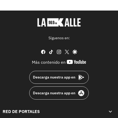
Síguenos en:
facebook
tiktok
instagram
twitter
google
youtube-
Más contenido en
footer
Descarga nuestra app en
Descarga nuestra app en
RED DE PORTALES