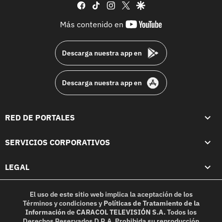
facebook
tiktok
instagram
twitter
google
youtube-
Más contenido en
footer
Descarga nuestra app en
Descarga nuestra app en
RED DE PORTALES
SERVICIOS CORPORATIVOS
LEGAL
El uso de este sitio web implica la aceptación de los
Términos y condiciones
y
Políticas de Tratamiento de la
Información
de
CARACOL TELEVISIÓN S.A.
Todos los
Derechos Reservados D.R.A. Prohibida su reproducción