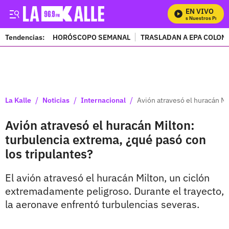
EN VIVO
Mira Todos Nuestros Program
Tendencias:
HORÓSCOPO SEMANAL
TRASLADAN A EPA COLOM
PUBLICIDAD
/
/
/
La Kalle
Noticias
Internacional
Avión atravesó el huracán Mi
Avión atravesó el huracán Milton:
turbulencia extrema, ¿qué pasó con
los tripulantes?
El avión atravesó el huracán Milton, un ciclón
extremadamente peligroso. Durante el trayecto,
la aeronave enfrentó turbulencias severas.