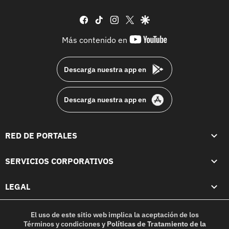
facebook
tiktok
instagram
twitter
google
youtube-
Más contenido en
footer
Descarga nuestra app en
Descarga nuestra app en
RED DE PORTALES
SERVICIOS CORPORATIVOS
LEGAL
El uso de este sitio web implica la aceptación de los
Términos y condiciones
y
Políticas de Tratamiento de la