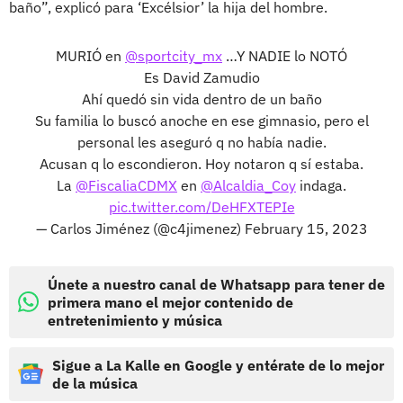
baño”, explicó para ‘Excélsior’ la hija del hombre.
MURIÓ en
@sportcity_mx
…Y NADIE lo NOTÓ
Es David Zamudio
Ahí quedó sin vida dentro de un baño
Su familia lo buscó anoche en ese gimnasio, pero el
personal les aseguró q no había nadie.
Acusan q lo escondieron. Hoy notaron q sí estaba.
La
@FiscaliaCDMX
en
@Alcaldia_Coy
indaga.
pic.twitter.com/DeHFXTEPIe
— Carlos Jiménez (@c4jimenez)
February 15, 2023
Únete a nuestro canal de Whatsapp para tener de
primera mano el mejor contenido de
entretenimiento y música
Sigue a La Kalle en Google y entérate de lo mejor
de la música