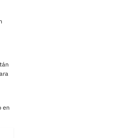
n
stán
ara
o en