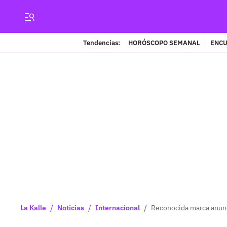
Tendencias:
HORÓSCOPO SEMANAL
ENCU
/
/
/
La Kalle
Noticias
Internacional
Reconocida marca anunci