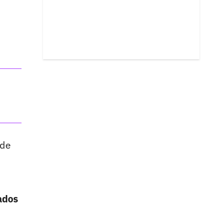
 de
ados