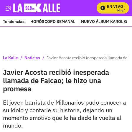
EN VIVO
Mira Todos 
Tendencias:
HORÓSCOPO SEMANAL
NUEVO ÁLBUM KAROL G
PUBLICIDAD
/
/
La Kalle
Noticias
Javier Acosta recibió inesperada llamada de F
Javier Acosta recibió inesperada
llamada de Falcao; le hizo una
promesa
El joven barrista de Millonarios pudo conocer a
su ídolo y contarle su historia, dejando un
momento emotivo que le ha dado la vuelta al
mundo.