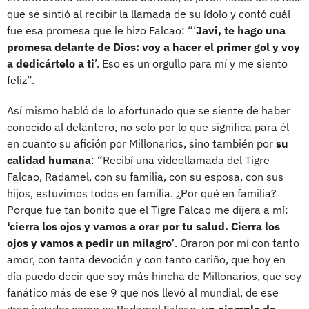
que se sintió al recibir la llamada de su ídolo y contó cuál
fue esa promesa que le hizo Falcao: “‘
Javi, te hago una
promesa delante de Dios: voy a hacer el primer gol y voy
a dedicártelo a ti
’. Eso es un orgullo para mí y me siento
feliz”.
Así mismo habló de lo afortunado que se siente de haber
conocido al delantero, no solo por lo que significa para él
en cuanto su afición por Millonarios, sino también por
su
calidad humana
: “Recibí una videollamada del Tigre
Falcao, Radamel, con su familia, con su esposa, con sus
hijos, estuvimos todos en familia. ¿Por qué en familia?
Porque fue tan bonito que el Tigre Falcao me dijera a mí:
‘cierra los ojos y vamos a orar por tu salud. Cierra los
ojos y vamos a pedir un milagro’
. Oraron por mí con tanto
amor, con tanta devoción y con tanto cariño, que hoy en
día puedo decir que soy más hincha de Millonarios, que soy
fanático más de ese 9 que nos llevó al mundial, de ese
gran jugador como es Radamel Falcao,
un ejemplo de