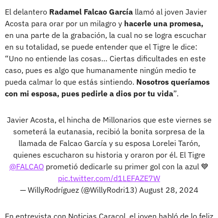
El delantero
Radamel Falcao García
llamó al joven Javier
Acosta para orar por un milagro y
hacerle una promesa,
en una parte de la grabación, la cual no se logra escuchar
en su totalidad, se puede entender que el Tigre le dice:
“Uno no entiende las cosas… Ciertas dificultades en este
caso, pues es algo que humanamente ningún medio te
pueda calmar lo que estás sintiendo.
Nosotros queríamos
con mi esposa, pues pedirle a dios por tu vida
”.
Javier Acosta, el hincha de Millonarios que este viernes se
someterá la eutanasia, recibió la bonita sorpresa de la
llamada de Falcao García y su esposa Lorelei Tarón,
quienes escucharon su historia y oraron por él. El Tigre
@FALCAO
prometió dedicarle su primer gol con la azul 💙
pic.twitter.com/d1LEFAZE7W
— WillyRodríguez (@WillyRodri13)
August 28, 2024
En entrevista con Noticias Caracol, el joven habló de lo feliz