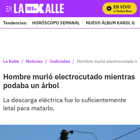
EN VIVO
Mira Todos Nuestros 
Tendencias:
HORÓSCOPO SEMANAL
NUEVO ÁLBUM KAROL G
PUBLICIDAD
/
/
/
La Kalle
Noticias
Judiciales
Hombre murió electrocutado mi
Hombre murió electrocutado mientras
podaba un árbol
La descarga eléctrica fue lo suficientemente
letal para matarlo.