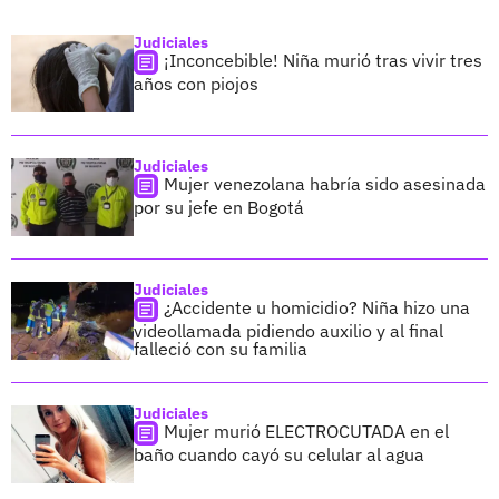
Judiciales
¡Inconcebible! Niña murió tras vivir tres
años con piojos
Judiciales
Mujer venezolana habría sido asesinada
por su jefe en Bogotá
Judiciales
¿Accidente u homicidio? Niña hizo una
videollamada pidiendo auxilio y al final
falleció con su familia
Judiciales
Mujer murió ELECTROCUTADA en el
baño cuando cayó su celular al agua